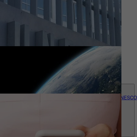
Actueel
Wie we zijn
Contact
accessibility_menu
Onze 150+ UNESCO-erkenningen
Over UNESCO