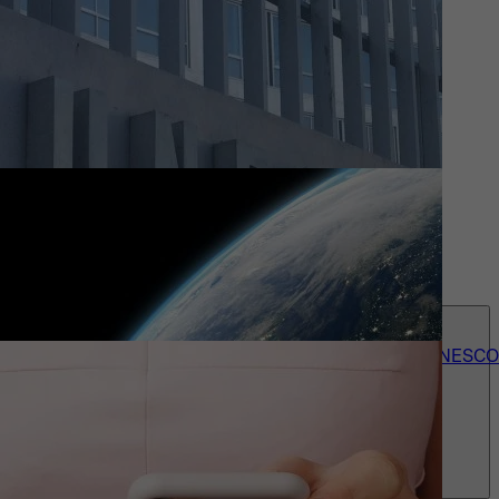
Actueel
Wie we zijn
Contact
accessibility_menu
Onze 150+ UNESCO-erkenningen
Over UNESCO