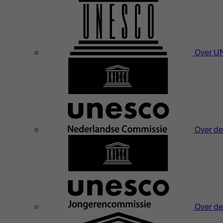
Over 
Over d
Over d