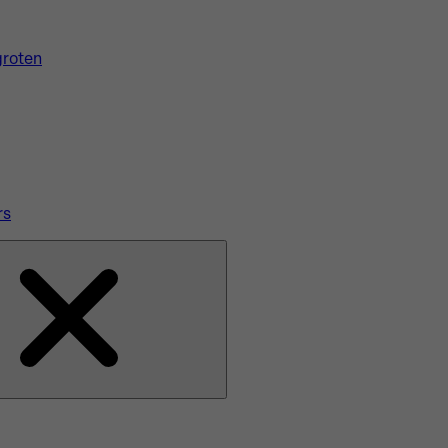
groten
rs