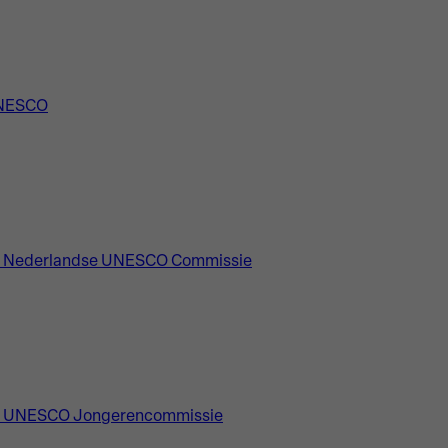
UNESCO
e Nederlandse UNESCO Commissie
e UNESCO Jongerencommissie