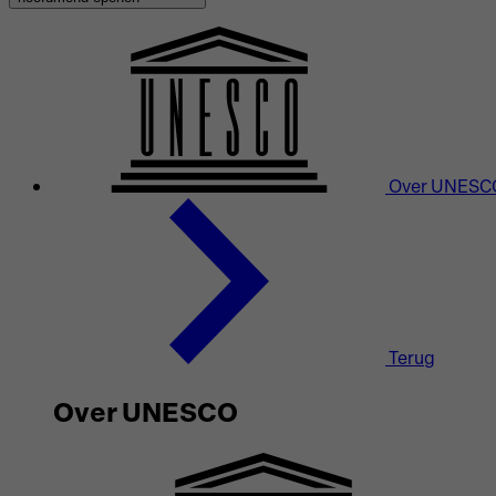
Over UNESC
Terug
Over UNESCO