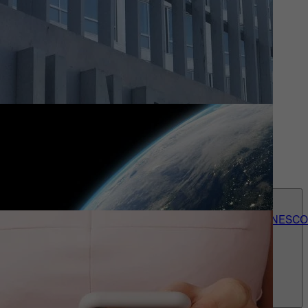
Actueel
Wie we zijn
Contact
accessibility_menu
Onze 150+ UNESCO-erkenningen
Over UNESCO