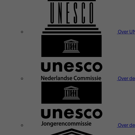
Over 
Over d
Over d