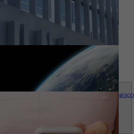
Actueel
Wie we zijn
Contact
accessibility_menu
Onze 150+ UNESCO-erkenningen
Over UNESCO