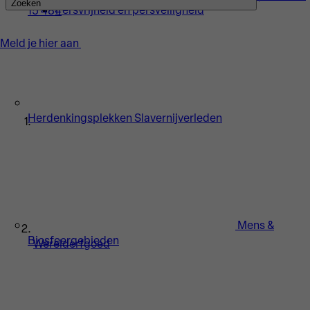
Zoeken
Persvrijheid en persveiligheid
15 484
Meld je hier aan
Herdenkingsplekken Slavernijverleden
Mens &
Biosfeergebieden
Werelderfgoed