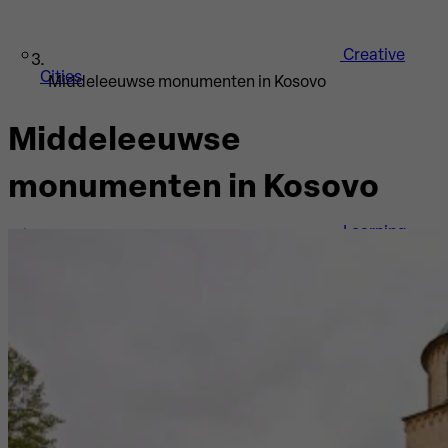
Creative
Cities
Middeleeuwse monumenten in Kosovo
Middeleeuwse
monumenten in Kosovo
Learning
Cities
Instituten