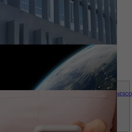
Actueel
Wie we zijn
Contact
accessibility_menu
Onze 150+ UNESCO-erkenningen
Over UNESCO