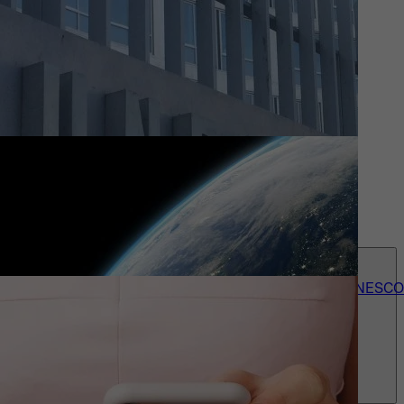
Actueel
Wie we zijn
Contact
accessibility_menu
Onze 150+ UNESCO-erkenningen
Over UNESCO